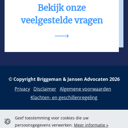
Bekijk onze
veelgestelde vragen
© Copyright Briggeman & Jansen Advocaten 2026
Privacy
Disclaimer
Algemene voorwaarden
Klachten- en geschillenregeling
Geef toestemming voor cookies die uw
KVK: 59324147
persoonsgegevens verwerken.
Meer informatie »
rivacy
Disclaimer
Algemene
Klachten- en